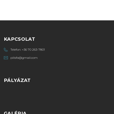
PÁLYÁZAT
KAPCSOLAT
Telefon:
+36 70 263-7801
pilisfa@gmail.com
PÁLYÁZAT
GALÉRIA